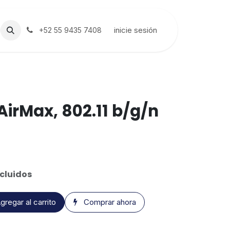
inicie sesión
+52 55 9435 7408
AirMax, 802.11 b/g/n
cluidos
gregar al carrito
Comprar ahora