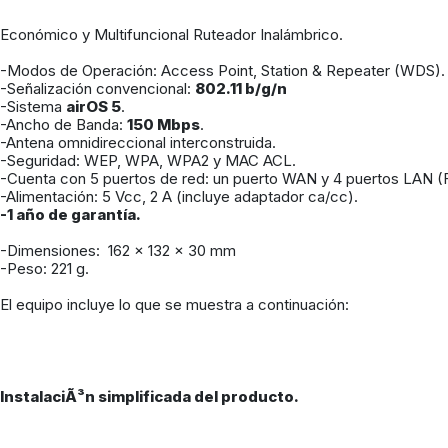
Económico y Multifuncional Ruteador Inalámbrico.
-Modos de Operación: Access Point, Station & Repeater (WDS).
-Señalización convencional:
802.11 b/g/n
-Sistema
airOS 5
.
-Ancho de Banda:
150 Mbps
.
-Antena omnidireccional interconstruida.
-Seguridad: WEP, WPA, WPA2 y MAC ACL.
-Cuenta con 5 puertos de red: un puerto WAN y 4 puertos LAN (F
-Alimentación: 5 Vcc, 2 A (incluye adaptador ca/cc).
-1 año de garantía.
-Dimensiones: 162 x 132 x 30 mm
-Peso: 221 g.
El equipo incluye lo que se muestra a continuación:
InstalaciÃ³n simplificada del producto.