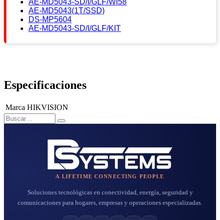
AE-MD5043-SD/I/GLF/WI58
AE-MD5043(1T/SSD)
DS-MP5604
AE-MD5043-SD/I/GLF/KIT
Especificaciones
Marca
HIKVISION
A LIFETIME CONNECTING PEOPLE
Soluciones tecnológicas en conectividad, energía, seguridad y
comunicaciones para hogares, empresas y operaciones especializadas.