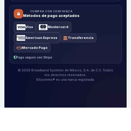
COMPRA CON CONFIANZA
Métodos de pago aceptados
Visa
Mastercard
American Express
Transferencia
Mercado Pago
Pago seguro con Stripe
© 2026 Broadband Systems de México, S.A. de C.V. Todos
los derechos reservados.
BSystems® es una marca registrada.