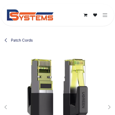
Ir al contenido
Patch Cords