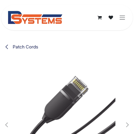
Ir al contenido
Patch Cords