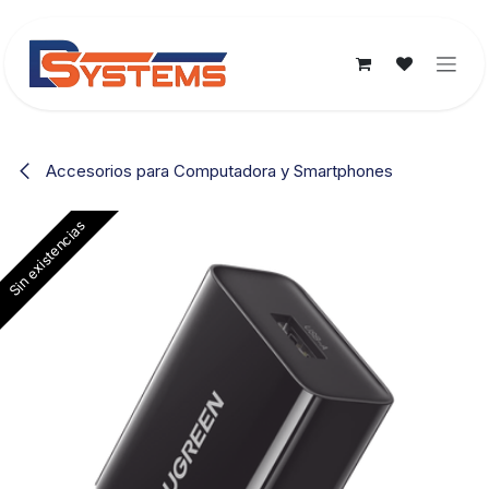
Ir al contenido
Accesorios para Computadora y Smartphones
Sin existencias