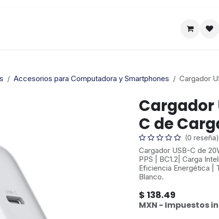
Satelital
Empresa
Catálogo
s
Accesorios para Computadora y Smartphones
Cargador U
Cargador 
C de Carga
(0 reseña)
Cargador USB-C de 20W
PPS | BC1.2| Carga Inte
Eficiencia Energética |
Blanco.
$
138.49
MXN - Impuestos in