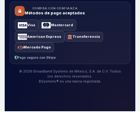
COMPRA CON CONFIANZA
Métodos de pago aceptados
Visa
Mastercard
American Express
Transferencia
Mercado Pago
Pago seguro con Stripe
© 2026 Broadband Systems de México, S.A. de C.V. Todos
los derechos reservados.
BSystems® es una marca registrada.