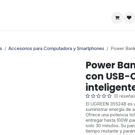
Satelital
Empresa
Catálogo
s
Accesorios para Computadora y Smartphones
Power Bank
Power Ba
con USB-C
inteligent
(0 reseña)
El UGREEN 35524B es 
suministrar energía de a
Ofrece una potencia to
entregar hasta 100W pa
solo 30 minutos. Su pant
tiempo restante y parám