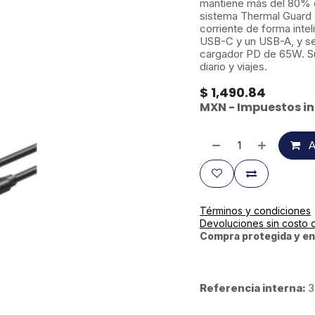
mantiene más del 80% d
sistema Thermal Guard q
corriente de forma inte
USB-C y un USB-A, y se
cargador PD de 65W. Su
diario y viajes.
$
1,490.84
MXN - Impuestos in
A
Términos y condiciones
Devoluciones sin costo 
Compra protegida y en
Referencia interna:
3