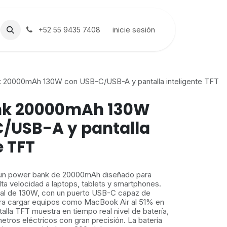
inicie sesión
+52 55 9435 7408
 20000mAh 130W con USB-C/USB-A y pantalla inteligente TFT
nk 20000mAh 130W
/USB-A y pantalla
e TFT
un power bank de 20000mAh diseñado para
lta velocidad a laptops, tablets y smartphones.
tal de 130W, con un puerto USB-C capaz de
ra cargar equipos como MacBook Air al 51% en
alla TFT muestra en tiempo real nivel de batería,
etros eléctricos con gran precisión. La batería