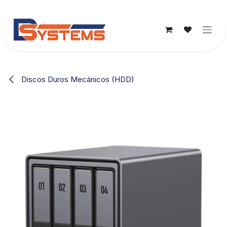
Ir al contenido
Discos Duros Mecánicos (HDD)