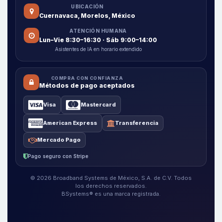
UBICACIÓN
Cuernavaca, Morelos, México
ATENCIÓN HUMANA
Lun–Vie 8:30–16:30 · Sáb 9:00–14:00
Asistentes de IA en horario extendido
COMPRA CON CONFIANZA
Métodos de pago aceptados
Visa
Mastercard
American Express
Transferencia
Mercado Pago
Pago seguro con Stripe
© 2026 Broadband Systems de México, S.A. de C.V. Todos
los derechos reservados.
BSystems® es una marca registrada.