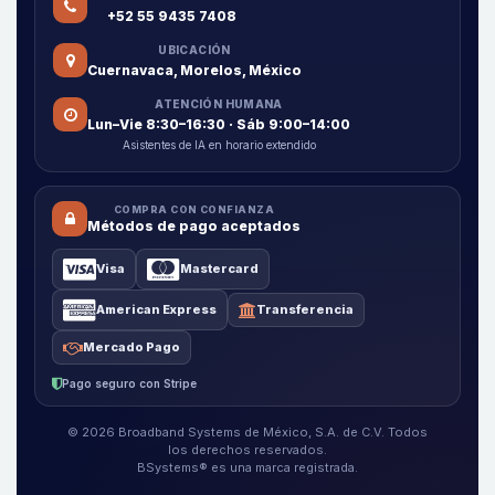
+52 55 9435 7408
UBICACIÓN
Cuernavaca, Morelos, México
ATENCIÓN HUMANA
Lun–Vie 8:30–16:30 · Sáb 9:00–14:00
Asistentes de IA en horario extendido
COMPRA CON CONFIANZA
Métodos de pago aceptados
Visa
Mastercard
American Express
Transferencia
Mercado Pago
Pago seguro con Stripe
© 2026 Broadband Systems de México, S.A. de C.V. Todos
los derechos reservados.
BSystems® es una marca registrada.