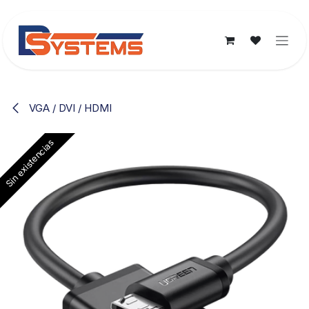
Ir al contenido
VGA / DVI / HDMI
Sin existencias