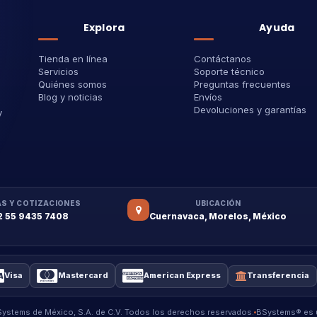
Explora
Ayuda
Tienda en línea
Contáctanos
Servicios
Soporte técnico
Quiénes somos
Preguntas frecuentes
Blog y noticias
Envíos
Devoluciones y garantías
y
S Y COTIZACIONES
UBICACIÓN
2 55 9435 7408
Cuernavaca, Morelos, México
Visa
Mastercard
American Express
Transferencia
stems de México, S.A. de C.V. Todos los derechos reservados.
BSystems® es u