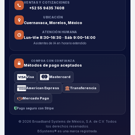
VENTAS Y COTIZACIONES
+52 55 9435 7408
UBICACIÓN
Cuernavaca, Morelos, México
ATENCIÓN HUMANA
Lun–Vie 8:30–16:30 · Sáb 9:00–14:00
Asistentes de IA en horario extendido
COMPRA CON CONFIANZA
Métodos de pago aceptados
Visa
Mastercard
American Express
Transferencia
Mercado Pago
Pago seguro con Stripe
© 2026 Broadband Systems de México, S.A. de C.V. Todos
los derechos reservados.
BSystems® es una marca registrada.