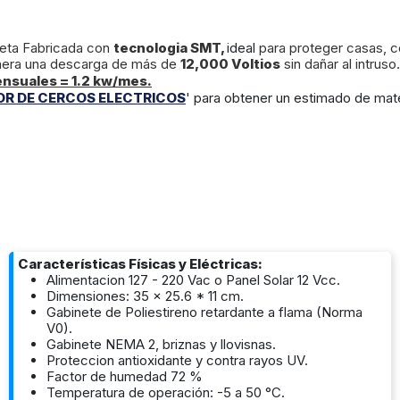
rjeta Fabricada con
tecnologia SMT,
ideal
para proteger casas, 
genera una descarga de más de
12,000 Voltios
sin dañar al intruso.
nsuales = 1.2 kw/mes.
R DE CERCOS ELECTRICOS
' para obtener un estimado de mate
Características Físicas y Eléctricas:
Alimentacion 127 - 220 Vac o Panel Solar 12 Vcc.
Dimensiones: 35 x 25.6 * 11 cm.
Gabinete de Poliestireno retardante a flama (Norma
V0).
Gabinete NEMA 2, briznas y llovisnas.
Proteccion antioxidante y contra rayos UV.
Factor de humedad 72 %
Temperatura de operación: -5 a 50 °C.