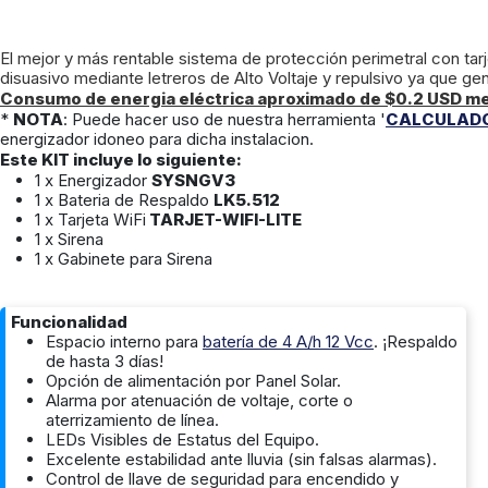
El mejor y más rentable sistema de protección perimetral con ta
disuasivo mediante letreros de Alto Voltaje y repulsivo ya que 
Consumo de energia eléctrica aproximado de $0.2 USD me
*
NOTA
: Puede hacer uso de nuestra herramienta '
CALCULADO
energizador idoneo para dicha instalacion.
Este KIT incluye lo siguiente:
1 x Energizador
SYSNGV3
1 x Bateria de Respaldo
LK5.512
1 x Tarjeta WiFi
TARJET-WIFI-LITE
1 x Sirena
1 x Gabinete para Sirena
Funcionalidad
Espacio interno para
batería de 4 A/h 12 Vcc
. ¡Respaldo
de hasta 3 días!
Opción de alimentación por Panel Solar.
Alarma por atenuación de voltaje, corte o
aterrizamiento de línea.
LEDs Visibles de Estatus del Equipo.
Excelente estabilidad ante lluvia (sin falsas alarmas).
Control de llave de seguridad para encendido y