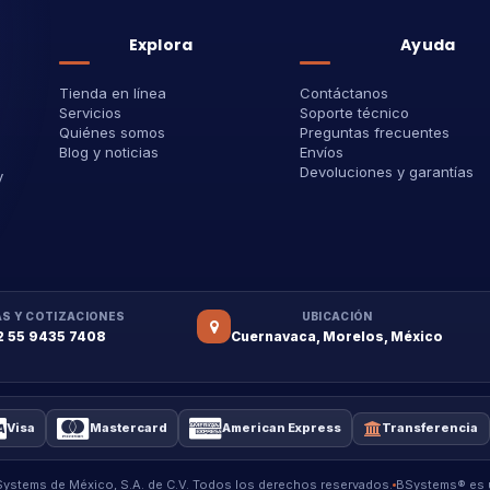
Explora
Ayuda
Tienda en línea
Contáctanos
Servicios
Soporte técnico
Quiénes somos
Preguntas frecuentes
Blog y noticias
Envíos
Devoluciones y garantías
y
S Y COTIZACIONES
UBICACIÓN
2 55 9435 7408
Cuernavaca, Morelos, México
Visa
Mastercard
American Express
Transferencia
stems de México, S.A. de C.V. Todos los derechos reservados.
BSystems® es u