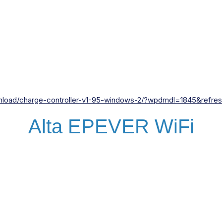
nload/charge-controller-v1-95-windows-2/?wpdmdl=1845&refr
Alta EPEVER WiFi