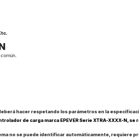
Etc.
-N
o común.
 deberá hacer respetando los parámetros en la especificac
 controlador de carga marca EPEVER Serie XTRA-XXXX-N, se
sistema no se puede identificar automáticamente, requiere