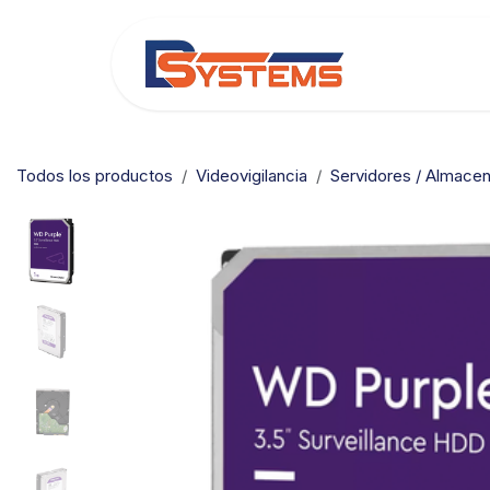
Ir al contenido
Categorías
Todos los productos
Videovigilancia
Servidores / Almace