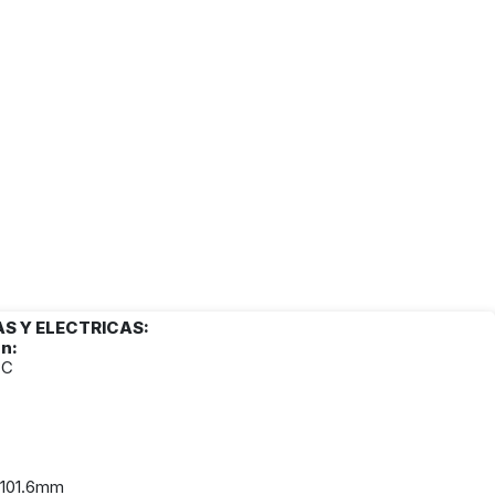
S Y ELECTRICAS:
n:
ºC
 101.6mm