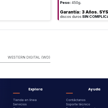
Peso:
450g.
Garantía: 3 Años. S
discos duros
SIN COMPLIC
WESTERN DIGITAL (WD)
Explora
Ayuda
Tienda en línea
Contáctanos
Servicios
Soporte técnico