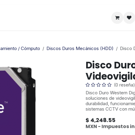
Satelital
Empresa
Catálogo
namiento / Cómputo
Discos Duros Mecánicos (HDD)
Disco D
Disco Duro
Videovigil
(0 reseña)
Disco Duro Western Dig
soluciones de videovigi
durabilidad, funcionamie
sistemas CCTV con múl
$
4,248.55
MXN - Impuestos in