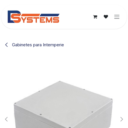
Ir al contenido
Gabinetes para Intemperie