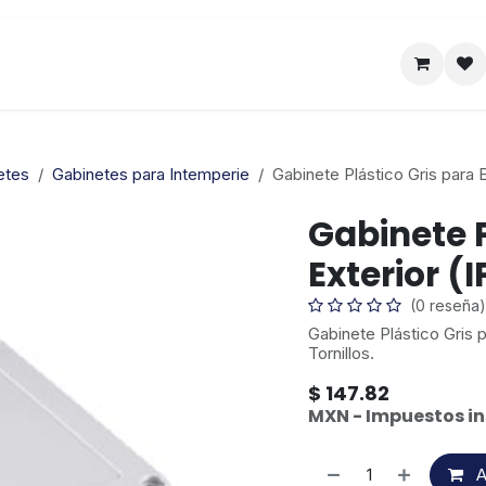
Satelital
Empresa
Catálogo
etes
Gabinetes para Intemperie
Gabinete Plástico Gris para E
Gabinete P
Exterior (I
(0 reseña)
Gabinete Plástico Gris 
Tornillos.
$
147.82
MXN - Impuestos in
A