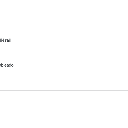
N rail
ableado