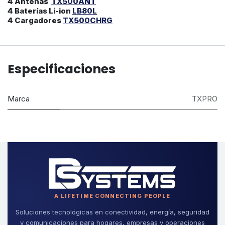
4 Antenas
TX500ANT
4 Baterías Li-ion
LB80L
4 Cargadores
TX500CHRG
Especificaciones
Marca
TXPRO
A LIFETIME CONNECTING PEOPLE
Soluciones tecnológicas en conectividad, energía, seguridad
y comunicaciones para hogares, empresas y operaciones