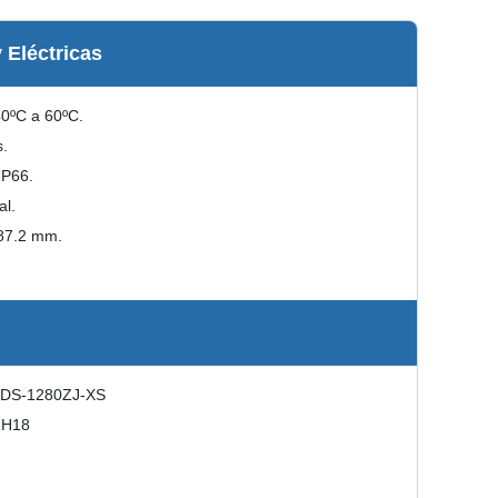
y Eléctricas
40ºC a 60ºC.
s.
 IP66.
al.
 87.2 mm.
: DS-1280ZJ-XS
1H18