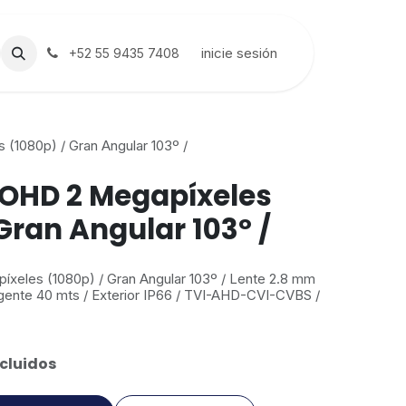
inicie sesión
+52 55 9435 7408
(1080p) / Gran Angular 103º /
OHD 2 Megapíxeles
Gran Angular 103º /
eles (1080p) / Gran Angular 103º / Lente 2.8 mm
igente 40 mts / Exterior IP66 / TVI-AHD-CVI-CVBS /
cluidos