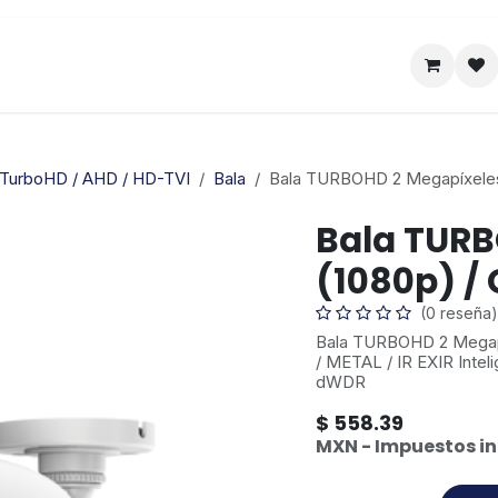
Satelital
Empresa
Catálogo
TurboHD / AHD / HD-TVI
Bala
Bala TURBOHD 2 Megapíxeles 
Bala TURB
(1080p) / 
(0 reseña)
Bala TURBOHD 2 Megapíx
/ METAL / IR EXIR Intel
dWDR
$
558.39
MXN - Impuestos in