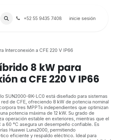
inicie sesión
+52 55 9435 7408
ra Interconexión a CFE 220 V IP66
íbrido 8 kW para
ión a CFE 220 V IP66
delo SUN2000-8K-LC0 está diseñado para sistemas
a red de CFE, ofreciendo 8 kW de potencia nominal
Incorpora tres MPPTs independientes que optimizan
a una potencia máxima de 12 kW. Su grado de
za operación estable en exteriores, mientras que el
C a 60 °C asegura un desempeño confiable. Es
erías Huawei Luna2000, permitiendo
co eficiente y respaldo eléctrico. Ideal para