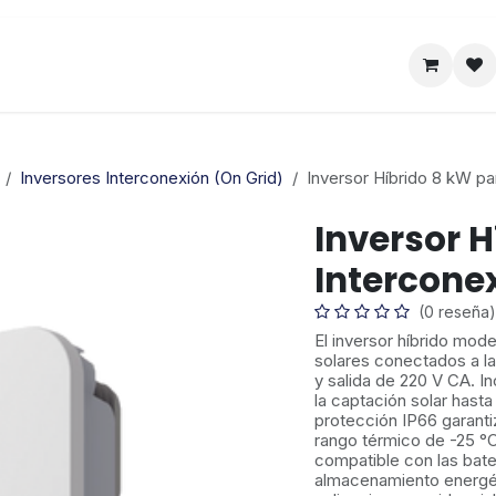
Satelital
Empresa
Catálogo
Inversores Interconexión (On Grid)
Inversor Híbrido 8 kW pa
Inversor H
Interconex
(0 reseña)
El inversor híbrido mo
solares conectados a l
y salida de 220 V CA. 
la captación solar hast
protección IP66 garanti
rango térmico de -25 °
compatible con las bat
almacenamiento energéti