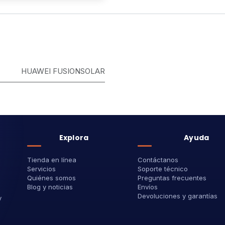
HUAWEI FUSIONSOLAR
Explora
Ayuda
Tienda en línea
Contáctanos
Servicios
Soporte técnico
Quiénes somos
Preguntas frecuentes
Blog y noticias
Envíos
Devoluciones y garantías
y