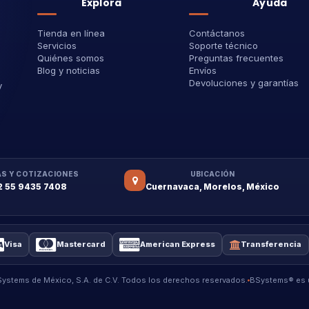
Explora
Ayuda
Tienda en línea
Contáctanos
Servicios
Soporte técnico
Quiénes somos
Preguntas frecuentes
Blog y noticias
Envíos
Devoluciones y garantías
y
S Y COTIZACIONES
UBICACIÓN
2 55 9435 7408
Cuernavaca, Morelos, México
Visa
Mastercard
American Express
Transferencia
stems de México, S.A. de C.V. Todos los derechos reservados.
BSystems® es u