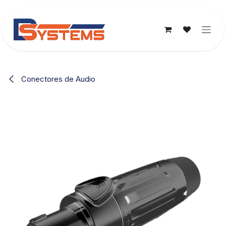
Ir al contenido
Conectores de Audio