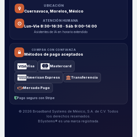
UBICACIÓN
Cuernavaca, Morelos, México
ATENCIÓN HUMANA
Lun–Vie 8:30–16:30 · Sáb 9:00–14:00
Asistentes de IA en horario extendido
COMPRA CON CONFIANZA
Métodos de pago aceptados
Visa
Mastercard
American Express
Transferencia
Mercado Pago
Pago seguro con Stripe
© 2026 Broadband Systems de México, S.A. de C.V. Todos
los derechos reservados.
BSystems® es una marca registrada.