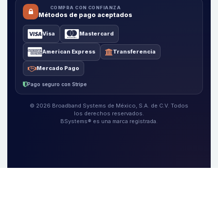
COMPRA CON CONFIANZA
Métodos de pago aceptados
Visa
Mastercard
American Express
Transferencia
Mercado Pago
Pago seguro con Stripe
© 2026 Broadband Systems de México, S.A. de C.V. Todos
los derechos reservados.
BSystems® es una marca registrada.