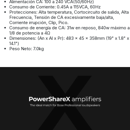
Alimentación CA: 100 a 240 VCA(50/60Hz)
Consumo de Corriente: 0.45A a 115VCA, 60Hz
Protecciones: Alta temperatura, Cortocircuito de salida, Alta
Frecuencia, Tensión de CA excesivamente baja/alta,
Corriente irrupción, Clip, Pico.
Consumo de energía de CA: 31w en reposo, 840w máximo a
1/8 de potencia a 4Ω
Dimensiones: (An x Al x Pr): 483 x 45 x 358mm (19" x 1.8" x
14.1")
Peso Neto: 7.0kg