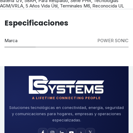
Batería 12V, 58AH, Para Respaldo, Serie PHR, Tecnologías
AGM/VRLA, 5 Años Vida Útil, Terminales M6, Reconocida UL
Especificaciones
Marca
POWER SONIC
A LIFETIME CONNECTING PEOPLE
Soluciones tecnológicas en conectividad, energía, seguridad
y comunicaciones para hogares, empresas y operaciones
especializadas.
♪
𝕏