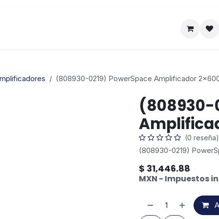
Satelital
Empresa
Catálogo
mplificadores
(808930-0219) PowerSpace Amplificador 2x6
(808930-
Amplific
(0 reseña)
(808930-0219) PowerS
$
31,446.88
MXN - Impuestos in
A