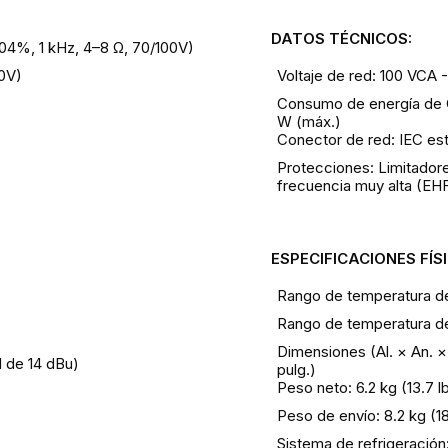
DATOS TÉCNICOS:
04%, 1 kHz, 4–8 Ω, 70/100V)
Voltaje de red: 100 VCA
00V)
Consumo de energía de 
W (máx.)
Conector de red: IEC es
Protecciones: Limitadore
frecuencia muy alta (EHF
ESPECIFICACIONES FÍS
Rango de temperatura de
Rango de temperatura de
Dimensiones (Al. × An. ×
d de 14 dBu)
pulg.)
Peso neto: 6.2 kg (13.7 l
Peso de envío: 8.2 kg (18.
Sistema de refrigeración