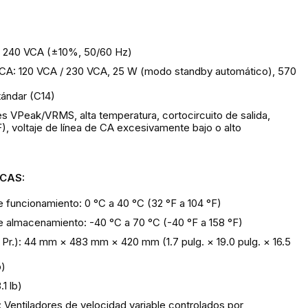
 - 240 VCA (±10%, 50/60 Hz)
CA: 120 VCA / 230 VCA, 25 W (modo standby automático), 570
tándar (C14)
s VPeak/VRMS, alta temperatura, cortocircuito de salida,
), voltaje de línea de CA excesivamente bajo o alto
ICAS:
 funcionamiento: 0 °C a 40 °C (32 °F a 104 °F)
 almacenamiento: -40 °C a 70 °C (-40 °F a 158 °F)
 Pr.): 44 mm × 483 mm × 420 mm (1.7 pulg. × 19.0 pulg. × 16.5
b)
1 lb)
: Ventiladores de velocidad variable controlados por