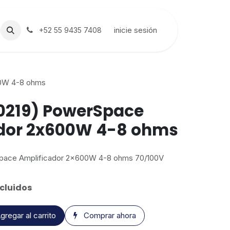
inicie sesión
+52 55 9435 7408
00W 4-8 ohms
0219) PowerSpace
ador 2x600W 4-8 ohms
pace Amplificador 2x600W 4-8 ohms 70/100V
cluidos
gregar al carrito
Comprar ahora