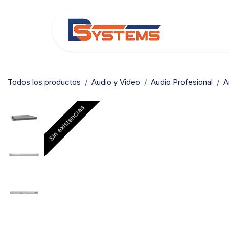
Ir al contenido
Categorías
Todos los productos
Audio y Video
Audio Profesional
A
Sin existencias
Sin existencias