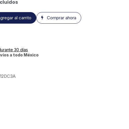
cluidos
gregar al carrito
Comprar ahora
durante 30 días
víos a todo México
12DC3A