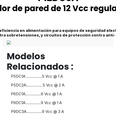
or de pared de 12 Vcc regul
iciencia en alimentación para equipos de seguridad elect
ra sobretensiones, y circuitos de protección contra anti- 
Modelos
Relacionados :
P5DC1A ...............5 Vcc @ 1 A
P5DC2A................5 Vcc @ 2 A
P6DC1A...............6 Vcc @ 1 A
P9DC1A...............9 Vcc @ 1 A
P9DC3A...............9 Vcc @ 3 A