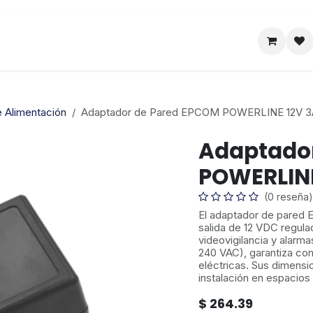
Satelital
Empresa
Catálogo
 Alimentación
Adaptador de Pared EPCOM POWERLINE 12V 3
Adaptado
POWERLINE
(0 reseña)
El adaptador de pare
salida de 12 VDC regula
videovigilancia y alarm
240 VAC), garantiza com
eléctricas. Sus dimens
instalación en espacios
$
264.39