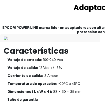
Adaptad
EPCOM POWER LINE marca lider en adaptadores con alta ef
protección cont
Características
Voltaje de entrada
: 100-240 Vca
Voltaje de salida:
12 Vcc +/- 5%
Corriente de salida:
3 Amper
Temperatura de operación:
-20°C a 45°C
Dimensiones ( L x W x H ):
88 x 50 x 35 mm
1 año de garantía