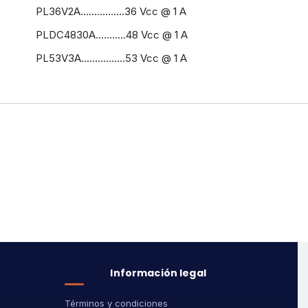
PL36V2A................36 Vcc @ 1 A
PLDC4830A...........48 Vcc @ 1 A
PL53V3A................53 Vcc @ 1 A
Información legal
Términos y condiciones