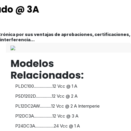
ado @ 3A
rónica por sus ventajas de aprobaciones, certificaciones,
interferencia...
Modelos
Relacionados:
PLDC100................12 Vcc @ 1 A
PSD1202D..............12 Vcc @ 2 A
PL12DC2AW..........12 Vcc @ 2 A Intemperie
P12DC3A................12 Vcc @ 3 A
P24DC3A................24 Vcc @ 1 A