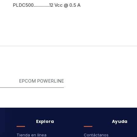
PLDC500.............12 Vcc @ 0.5 A
EPCOM POWERLINE
Explora
Ayuda
Tienda en línea
Contáctanos