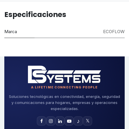
Especificaciones
Marca
ECOFLOW
A LIFETIME CONNECTING PEOPLE
Soluciones tecnológicas en conectividad, energía, seguridad
y comunicaciones para hogares, empresas y operaciones
especializadas.
♪
𝕏