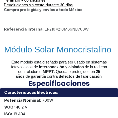
Términos y condiciones
Devoluciones sin costo durante 30 días
Compra protegida y envíos a todo México
Referencia interna:
LP210*210M66NB700W
Módulo Solar Monocristalino
Este módulo esta diseñado para ser usado en sistemas
fotovoltaicos de
interconexión
y
aislados
de la red con
controladores
MPPT
. Quedate protegido con
25
años
de
garantía
contra
defectos de fabricación
Especificaciones
Características Eléctricas:
Potencia Nominal:
700W
VOC:
48.2 V
ISC:
18.48A