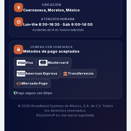
UBICACIÓN
Cuernavaca, Morelos, México
ATENCIÓN HUMANA
Lun–Vie 8:30–16:30 · Sáb 9:00–14:00
Asistentes de IA en horario extendido
COMPRA CON CONFIANZA
Métodos de pago aceptados
Visa
Mastercard
American Express
Transferencia
Mercado Pago
Pago seguro con Stripe
© 2026 Broadband Systems de México, S.A. de C.V. Todos
los derechos reservados.
BSystems® es una marca registrada.