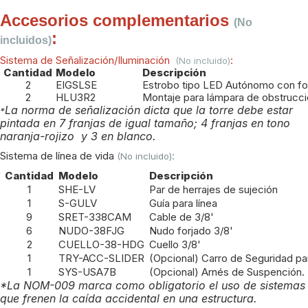
Accesorios complementarios
(No
:
incluidos)
Sistema de Señalización/Iluminación
:
(No incluido)
Cantidad
Modelo
Descripción
2
EIGSLSE
Estrobo tipo LED Autónomo con foto
2
HLU3R2
Montaje para lámpara de obstrucc
La norma de señalización dicta que la torre debe estar
*
pintada en 7 franjas de igual tamaño; 4 franjas en tono
naranja-rojizo y 3 en blanco.
Sistema de línea de vida
:
(No incluido)
Cantidad
Modelo
Descripción
1
SHE-LV
Par de herrajes de sujeción
1
S-GULV
Guía para línea
9
SRET-338CAM
Cable de 3/8'
6
NUDO-38FJG
Nudo forjado 3/8'
2
CUELLO-38-HDG
Cuello 3/8'
1
TRY-ACC-SLIDER
(Opcional) Carro de Seguridad par
1
SYS-USA7B
(Opcional) Arnés de Suspención.
*La NOM-009 marca como obligatorio el uso de sistemas
que frenen la caída accidental en una estructura.