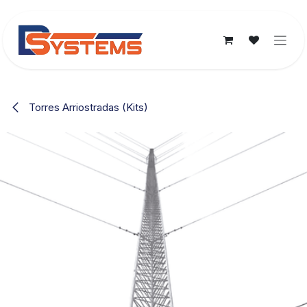
Ir al contenido
Torres Arriostradas (Kits)