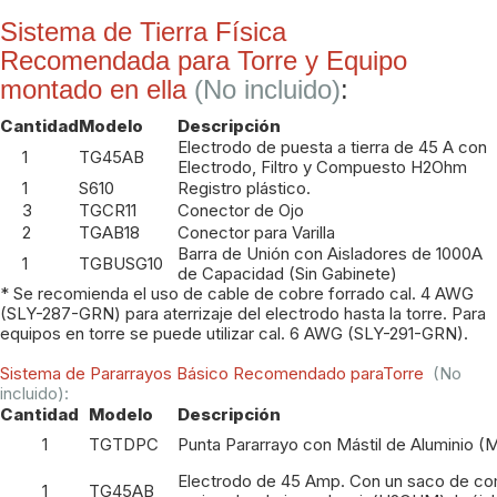
Sistema de Tierra Física
Recomendada para Torre y Equipo
montado en ella
(No incluido)
:
Cantidad
Modelo
Descripción
Electrodo de puesta a tierra de 45 A con
1
TG45AB
Electrodo, Filtro y Compuesto H2Ohm
1
S610
Registro plástico.
3
TGCR11
Conector de Ojo
2
TGAB18
Conector para Varilla
Barra de Unión con Aisladores de 1000A
1
TGBUSG10
de Capacidad (Sin Gabinete)
* Se recomienda el uso de cable de cobre forrado cal. 4 AWG
(SLY-287-GRN) para aterrizaje del electrodo hasta la torre. Para
equipos en torre se puede utilizar cal. 6 AWG (SLY-291-GRN).
Sistema de Pararrayos Básico Recomendado paraTorre
(No
incluido):
Cantidad
Modelo
Descripción
1
TGTDPC
Punta Pararrayo con Mástil de Aluminio (
Electrodo de 45 Amp. Con un saco de c
1
TG45AB