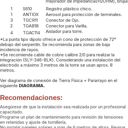
mejorador de impedancia(H2OHM), brújula 
1
S610
Registro plástico chico.
1
ANTIOX
Aerosol para protección de terminales.
3
TGCR11
Conector de Ojo.
2
TGAB18
Conector para Varilla.
Aislador para torre.
4
TGAC114
*La punta tipo dipolo ofrece un cono de protección de 72°
debajo del serpentín. Se recomienda para zonas de baja
incidencia de rayos.
*Se recomienda cable de cobre calibre 2/0 para realizar la
integración (SLY-346-BLK). Considerando una instalación del
electrodo a máximo 3 metros de la torre se usan aprox. 8
metros.
Ver diagrama de conexión de Tierra Física + Pararrayo en el
siguiente
DIAGRAMA.
Recomendaciones:
Asegúrese de que la instalación sea realizada por un profesional
capacitado.
Programe un plan de mantenimiento para revisión de tensiones
en retenidas y ajuste de tornillería.
No instalar paneles solares a más de 6 metros de altura. Revisar