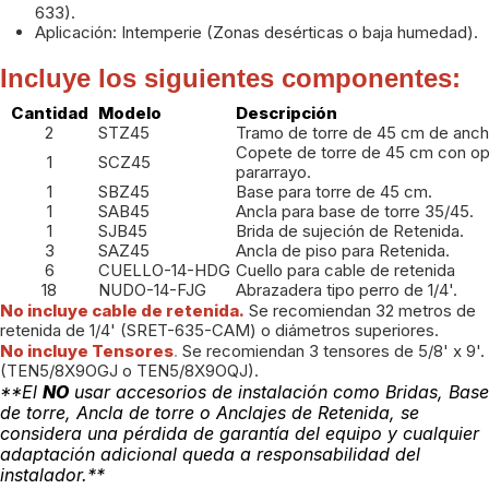
633).
Aplicación: Intemperie (Zonas desérticas o baja humedad).
Incluye los siguientes componentes:
Cantidad
Modelo
Descripción
2
STZ45
Tramo de torre de 45 cm de anch
Copete de torre de 45 cm con op
1
SCZ45
pararrayo.
1
SBZ45
Base para torre de 45 cm.
1
SAB45
Ancla para base de torre 35/45.
1
SJB45
Brida de sujeción de Retenida.
3
SAZ45
Ancla de piso para Retenida.
6
CUELLO-14-HDG
Cuello para cable de retenida
18
NUDO-14-FJG
Abrazadera tipo perro de 1/4'.
No incluye cable de retenida.
Se recomiendan 32 metros de
retenida de 1/4' (SRET-635-CAM) o diámetros superiores.
No incluye Tensores
.
Se recomiendan 3 tensores de 5/8' x 9'.
(TEN5/8X9OGJ o TEN5/8X9OQJ).
**El
NO
usar accesorios de instalación como Bridas, Base
de torre, Ancla de torre o Anclajes de Retenida, se
considera una pérdida de garantía del equipo y cualquier
adaptación adicional queda a responsabilidad del
instalador.**