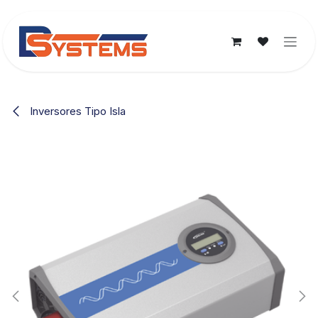
Ir al contenido
Inversores Tipo Isla