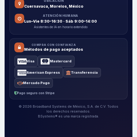
UBICACIÓN
Cuernavaca, Morelos, México
ATENCIÓN HUMANA
Lun–Vie 8:30–16:30 · Sáb 9:00–14:00
Asistentes de IA en horario extendido
COMPRA CON CONFIANZA
Métodos de pago aceptados
Visa
Mastercard
American Express
Transferencia
Mercado Pago
Pago seguro con Stripe
© 2026 Broadband Systems de México, S.A. de C.V. Todos
los derechos reservados.
BSystems® es una marca registrada.