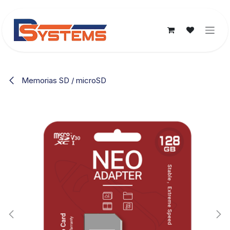
Ir al contenido
Memorias SD / microSD