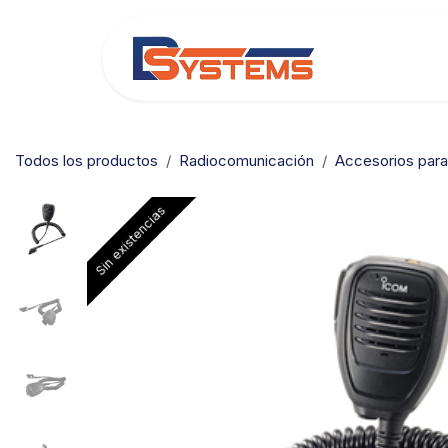
Ir al contenido
Categorías
Todos los productos
Radiocomunicación
Accesorios par
Sin existencias
Sin existencias