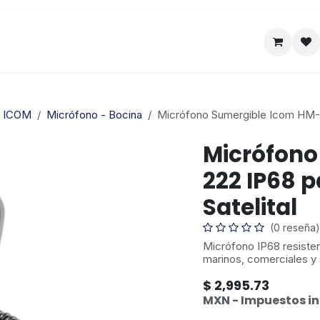
Satelital
Empresa
Catálogo
a ICOM
Micrófono - Bocina
Micrófono Sumergible Icom HM-22
Micrófono
222 IP68 p
Satelital
(0 reseña)
Micrófono IP68 resisten
marinos, comerciales y 
$
2,995.73
MXN - Impuestos in