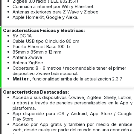
Zigbee 3.0 radio (IEEE 802.15.4).
Conexión a internet por Wifi y Ethertnet.
Antenas exteriores para Z-Wave y Zigbee.
Apple HomeKit, Google y Alexa.
Características Físicas y Eléctricas:
5V DC 1A
Cable USB tipo C incluido 80 cm
Puerto Ethernet Base 100-tx
85mm x 85mm x 12 mm
Antena Zwave
Antena ZigBee
Cobertura: 8 - 9 metros / recomendable tener el primer
dispositivo Zwave bidireccional.
Matter
, funcionalidad arriba de la actualizacion 2.3.7
Características Destacadas:
Acceda a sus dispositivos (Zwave, ZigBee, Shelly, Lutron,
u otros) a través de paneles personalizables en la App y
plataforma.
App disponible para iOS y Android, App Store / Google
Play Store
Acceso por App gratis y tambien por medio de enlace
web, desde cualquier parte del mundo con una conexión a