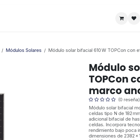
Satelital
Empresa
Catálogo
Módulos Solares
Módulo solar bifacial 610 W TOPCon con e
Módulo sol
TOPCon con
marco an
(0 reseña)
Módulo solar bifacial 
celdas tipo N de 182 m
adicional bifacial de ha
celdas. Incorpora tecn
rendimiento bajo poca i
dimensiones de 2382 × 1