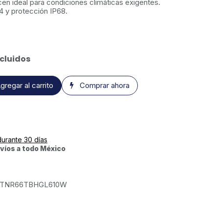
cen ideal para condiciones climáticas exigentes.
 y protección IP68.
cluidos
gregar al carrito
Comprar ahora
durante 30 días
víos a todo México
TNR66TBHGL610W