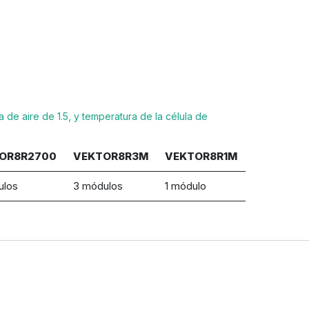
e aire de 1.5, y temperatura de la célula de
OR8R2700
VEKTOR8R3M
VEKTOR8R1M
ulos
3 módulos
1 módulo