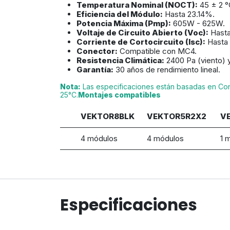
Temperatura Nominal (NOCT):
45 ± 2 °
Eficiencia del Módulo:
Hasta 23.14%.
Potencia Máxima (Pmp):
605W - 625W.
Voltaje de Circuito Abierto (Voc):
Hasta
Corriente de Cortocircuito (Isc):
Hasta 
Conector:
Compatible con MC4.
Resistencia Climática:
2400 Pa (viento) 
Garantía:
30 años de rendimiento lineal.
Nota:
Las especificaciones están basadas en Cond
25°C.
Montajes compatibles
VEKTOR8BLK
VEKTOR5R2X2
VE
4 módulos
4 módulos
1 
Especificaciones