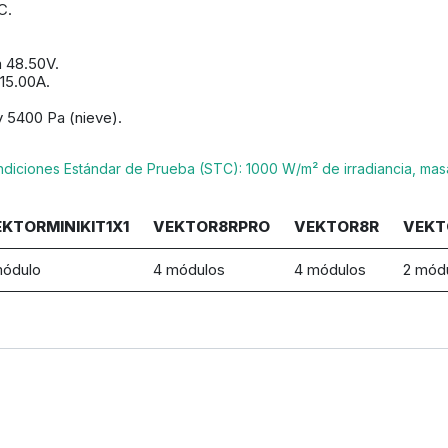
C.
 48.50V.
15.00A.
y 5400 Pa (nieve).
iciones Estándar de Prueba (STC): 1000 W/m² de irradiancia, masa d
KTORMINIKIT1X1
VEKTOR8RPRO
VEKTOR8R
VEKT
módulo
4 módulos
4 módulos
2 mód