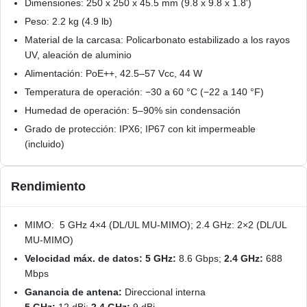
Dimensiones: 250 x 250 x 45.5 mm (9.8 x 9.8 x 1.8')
Peso: 2.2 kg (4.9 lb)
Material de la carcasa: Policarbonato estabilizado a los rayos
UV, aleación de aluminio
Alimentación: PoE++, 42.5–57 Vcc, 44 W
Temperatura de operación: −30 a 60 °C (−22 a 140 °F)
Humedad de operación: 5–90% sin condensación
Grado de protección: IPX6; IP67 con kit impermeable
(incluido)
Rendimiento
MIMO: 5 GHz 4×4 (DL/UL MU-MIMO); 2.4 GHz: 2×2 (DL/UL
MU-MIMO)
Velocidad máx. de datos:
5 GHz:
8.6 Gbps;
2.4 GHz:
688
Mbps
Ganancia de antena:
Direccional interna
5 GHz:
12 dBi;
2.4 GHz:
9 dBi