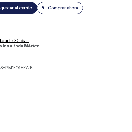
gregar al carrito
Comprar ahora
durante 30 días
víos a todo México
S-PM1-O1H-WB