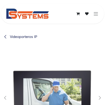
Ir al contenido
Videoporteros IP