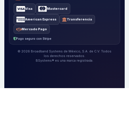
Visa
Mastercard
American Express
Transferencia
Mercado Pago
Pago seguro con Stripe
© 2026 Broadband Systems de México, S.A. de C.V. Todos
los derechos reservados.
BSystems® es una marca registrada.