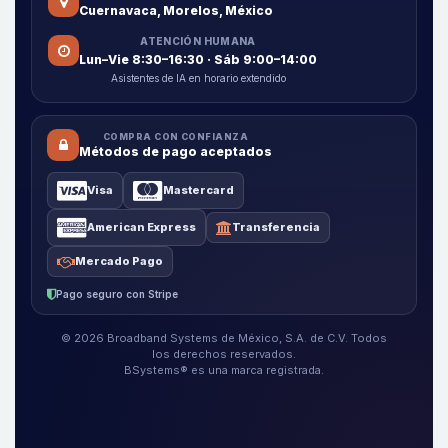
Cuernavaca, Morelos, México
ATENCIÓN HUMANA
Lun–Vie 8:30–16:30 · Sáb 9:00–14:00
Asistentes de IA en horario extendido
COMPRA CON CONFIANZA
Métodos de pago aceptados
Visa
Mastercard
American Express
Transferencia
Mercado Pago
Pago seguro con Stripe
© 2026 Broadband Systems de México, S.A. de C.V. Todos
los derechos reservados.
BSystems® es una marca registrada.