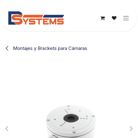
Ir al contenido
Montajes y Brackets para Cámaras