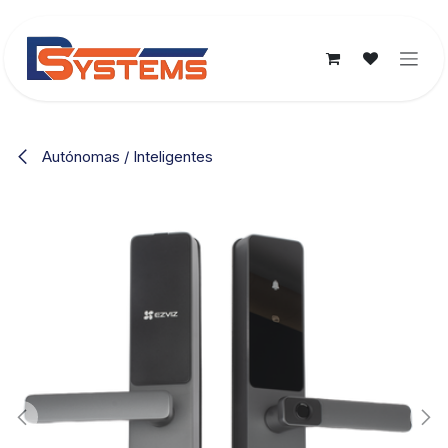
Ir al contenido
Autónomas / Inteligentes