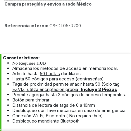
Compra protegida y envíos a todo México
Referencia interna:
CS-DL05-R200
Características:
No Requiere HUB
Almacena los metodos de acceso en memoria local.
Admite hasta
50 huellas
dactilares
Hasta
50 códigos
para acceso (contraseñas)
Tags de proximidad
permite añadir hasta 50 (Solo tag
EZVIZ, utiliza encriptación propia)
Incluye 2 Piezas
Permite agregar hasta 3 códigos de acceso temporales.
Botón para timbrar
Distancia de lectura de tag
s de 0 a 10mm
Desbloqueo con llave mecánica en caso de emergencia
Conexión Wi-Fi, Bluetooth ( No requiere hub)
Desbloqueo mendiante Bluetooth