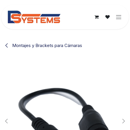
Ir al contenido
Montajes y Brackets para Cámaras