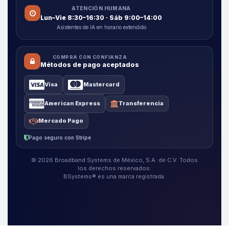
ATENCIÓN HUMANA
Lun–Vie 8:30–16:30 · Sáb 9:00–14:00
Asistentes de IA en horario extendido
COMPRA CON CONFIANZA
Métodos de pago aceptados
Visa
Mastercard
American Express
Transferencia
Mercado Pago
Pago seguro con Stripe
© 2026 Broadband Systems de México, S.A. de C.V. Todos
los derechos reservados.
BSystems® es una marca registrada.