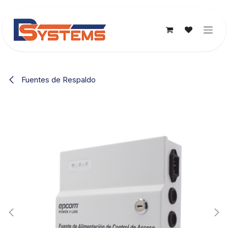
Ir al contenido
Fuentes de Respaldo