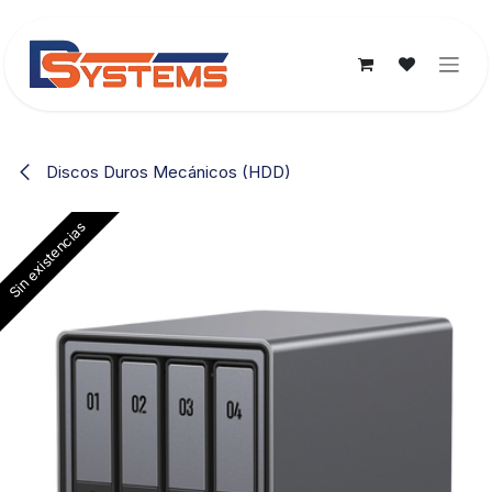
Ir al contenido
Discos Duros Mecánicos (HDD)
Sin existencias