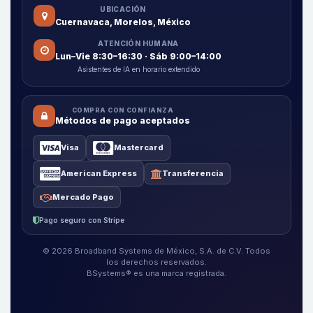
UBICACIÓN
Cuernavaca, Morelos, México
ATENCIÓN HUMANA
Lun–Vie 8:30–16:30 · Sáb 9:00–14:00
Asistentes de IA en horario extendido
COMPRA CON CONFIANZA
Métodos de pago aceptados
Visa
Mastercard
American Express
Transferencia
Mercado Pago
Pago seguro con Stripe
© 2026 Broadband Systems de México, S.A. de C.V. Todos
los derechos reservados.
BSystems® es una marca registrada.