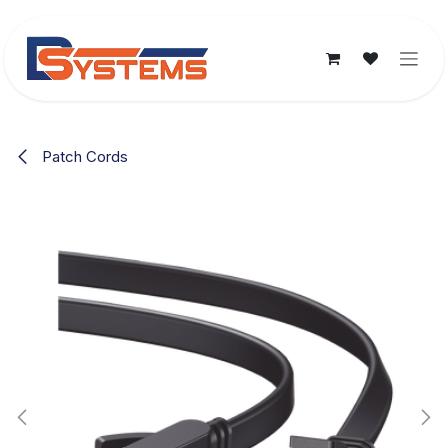
Ir al contenido
Patch Cords