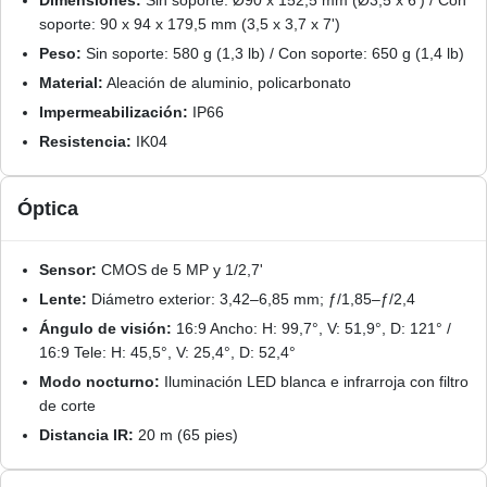
Dimensiones:
Sin soporte: Ø90 x 152,5 mm (Ø3,5 x 6') / Con
soporte: 90 x 94 x 179,5 mm (3,5 x 3,7 x 7')
Peso:
Sin soporte: 580 g (1,3 lb) / Con soporte: 650 g (1,4 lb)
Material:
Aleación de aluminio, policarbonato
Impermeabilización:
IP66
Resistencia:
IK04
Óptica
Sensor:
CMOS de 5 MP y 1/2,7'
Lente:
Diámetro exterior: 3,42–6,85 mm; ƒ/1,85–ƒ/2,4
Ángulo de visión:
16:9 Ancho: H: 99,7°, V: 51,9°, D: 121° /
16:9 Tele: H: 45,5°, V: 25,4°, D: 52,4°
Modo nocturno:
Iluminación LED blanca e infrarroja con filtro
de corte
Distancia IR:
20 m (65 pies)